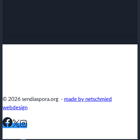
© 2026 sendiaspora.org -
made by netschmied
webdesign