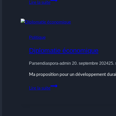
Lire la suite
44 »,
un
devoir
de
rupture
Politique
Diplomatie économique
Par
sendiaspora-admin
20. septembre 2024
25.
Ma proposition pour un développement durable
Diplomatie
Lire la suite
économique