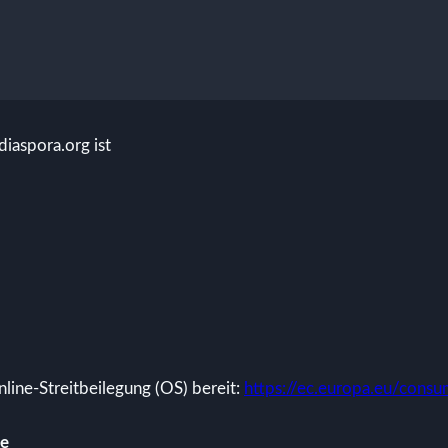
diaspora.org ist
line-Streitbeilegung (OS) bereit:
https://ec.europa.eu/consu
le